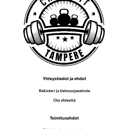
Yhteystiedot ja ehdot
Rekisteri ja tietosuojaseloste
Ota yhteyttä
Toimitusehdot