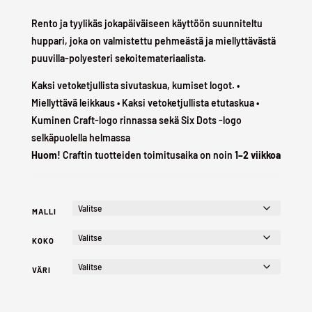
Rento ja tyylikäs jokapäiväiseen käyttöön suunniteltu
huppari, joka on valmistettu pehmeästä ja miellyttävästä
puuvilla-polyesteri sekoitemateriaalista.
Kaksi vetoketjullista sivutaskua, kumiset logot. •
Miellyttävä leikkaus • Kaksi vetoketjullista etutaskua •
Kuminen Craft-logo rinnassa sekä Six Dots -logo
selkäpuolella helmassa
Huom!
Craftin tuotteiden toimitusaika on noin
1–2 viikkoa
MALLI
KOKO
VÄRI