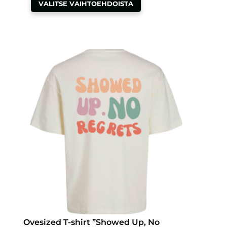
VALITSE VAIHTOEHDOISTA
tuotteella
on
useampi
muunnelma.
Voit
tehdä
valinnat
tuotteen
sivulla.
Ovesized T-shirt ”Showed Up, No