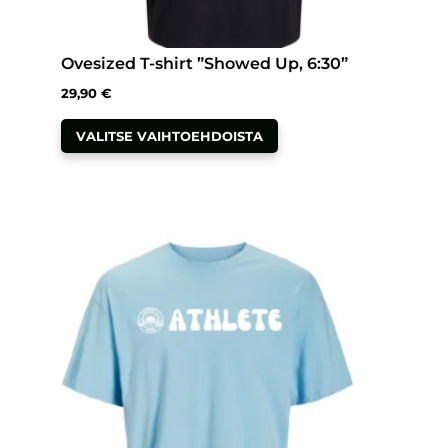
Ovesized T-shirt ”Showed Up, 6:30”
29,90
€
Tällä
VALITSE VAIHTOEHDOISTA
tuotteella
on
useampi
muunnelma.
Voit
tehdä
valinnat
tuotteen
sivulla.