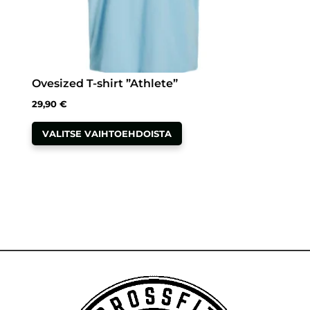
Ovesized T-shirt ”Athlete”
29,90
€
Tällä
VALITSE VAIHTOEHDOISTA
tuotteella
on
useampi
muunnelma.
Voit
tehdä
valinnat
tuotteen
sivulla.