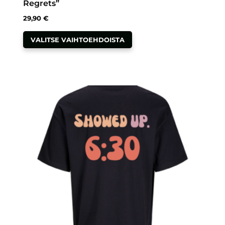
Regrets”
29,90
€
Tällä
VALITSE VAIHTOEHDOISTA
tuotteella
on
useampi
muunnelma.
Voit
tehdä
valinnat
tuotteen
sivulla.