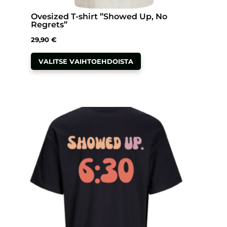
Ovesized T-shirt ”Showed Up, No
Regrets”
29,90
€
Tällä
VALITSE VAIHTOEHDOISTA
tuotteella
on
useampi
muunnelma.
Voit
tehdä
valinnat
tuotteen
sivulla.