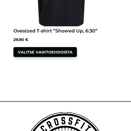
Ovesized T-shirt ”Showed Up, 6:30”
29,90
€
Tällä
VALITSE VAIHTOEHDOISTA
tuotteella
on
useampi
muunnelma.
Voit
tehdä
valinnat
tuotteen
sivulla.