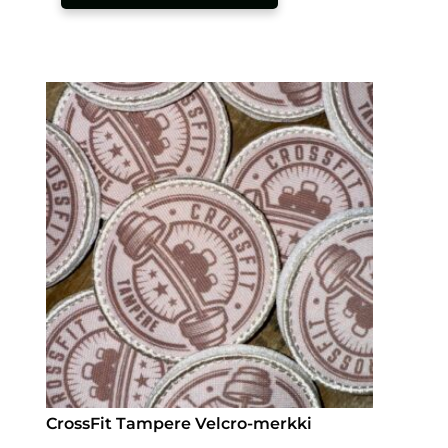
on
useampi
muunnelma.
Voit
tehdä
valinnat
tuotteen
sivulla.
CrossFit Tampere Velcro-merkki