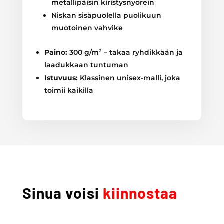
metallipäisin kiristysnyörein
Niskan sisäpuolella puolikuun
muotoinen vahvike
Paino:
300 g/m² – takaa ryhdikkään ja
laadukkaan tuntuman
Istuvuus:
Klassinen unisex-malli, joka
toimii kaikilla
Sinua voisi
kiinnostaa