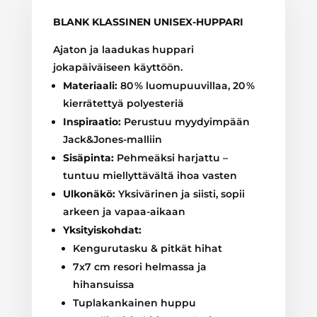
BLANK KLASSINEN UNISEX-HUPPARI
Ajaton ja laadukas huppari
jokapäiväiseen käyttöön.
Materiaali:
80 % luomupuuvillaa, 20 %
kierrätettyä polyesteriä
Inspiraatio:
Perustuu myydyimpään
Jack&Jones-malliin
Sisäpinta:
Pehmeäksi harjattu –
tuntuu miellyttävältä ihoa vasten
Ulkonäkö:
Yksivärinen ja siisti, sopii
arkeen ja vapaa-aikaan
Yksityiskohdat:
Kengurutasku & pitkät hihat
7x7 cm resori helmassa ja
hihansuissa
Tuplakankainen huppu