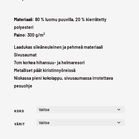
Materiaali:
80 % luomu puuvilla, 20 % kierrätetty
polyesteri
Paino:
300 g/m²
Laadukas sileäneuleinen ja pehmeä materiaali
Sivusaumat
7cm korkea hihansuu- ja helmaresori
Metalliset päät kiristinnyöreissä
Niskassa pieni kokolappu, sivusaumassa irrotettava
pesuohje
KOKO
VÄRIT