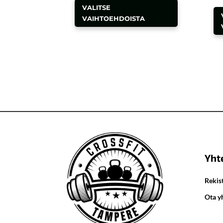
VALITSE
tuotteella
VAIHTOEHDOISTA
on
useampi
muunnelma
Voit
tehdä
valinnat
tuotteen
sivulla.
Yht
Rekist
Ota y