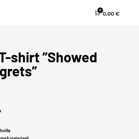
0
Cart
0,00
€
T-shirt ”Showed
grets”
a
hoilla
hmeä materiaali