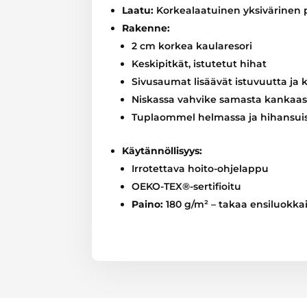
Laatu:
Korkealaatuinen yksivärinen 
Rakenne:
2 cm korkea kaularesori
Keskipitkät, istutetut hihat
Sivusaumat lisäävät istuvuutta ja 
Niskassa vahvike samasta kankaas
Tuplaommel helmassa ja hihansui
Käytännöllisyys:
Irrotettava hoito-ohjelappu
OEKO-TEX®-sertifioitu
Paino:
180 g/m² – takaa ensiluokk