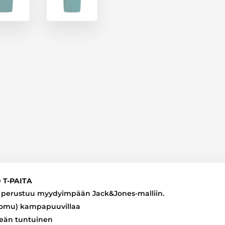
MÄÄRÄ
 T-PAITA
oka perustuu myydyimpään Jack&Jones-malliin.
uomu) kampapuuvillaa
eän tuntuinen