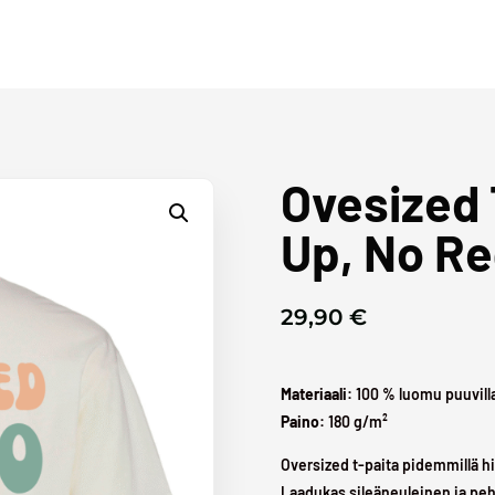
Ovesized 
Up, No Re
29,90
€
Materiaali:
100 % luomu puuvill
Paino:
180 g/m²
Oversized t-paita pidemmillä hi
Laadukas sileäneuleinen ja pe