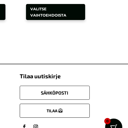
Tällä
Tällä
VALITSE
tuotteella
tuotteella
VAIHTOEHDOISTA
on
on
useampi
useampi
muunnelma.
muunnelma.
Voit
Voit
tehdä
tehdä
valinnat
valinnat
tuotteen
tuotteen
sivulla.
sivulla.
Tilaa uutiskirje
TILAA
0