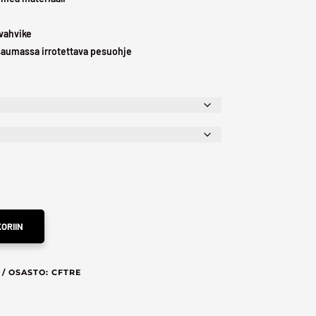
avahvike
saumassa irrotettava pesuohje
ORIIN
OSASTO:
CFTRE