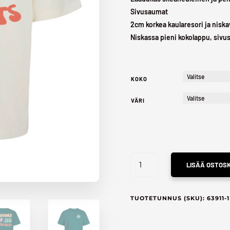
Sivusaumat
2cm korkea kaularesori ja nisk
Niskassa pieni kokolappu, sivu
KOKO
VÄRI
OVESIZED
LISÄÄ OSTOSK
T-
SHIRT
"SHOWED
TUOTETUNNUS (SKU):
63911-1
UP,
NO
REGRETS"