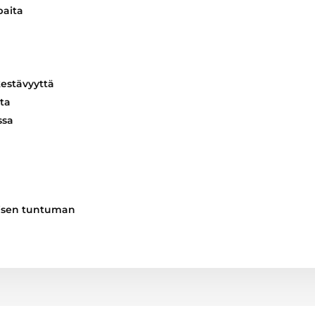
paita
kestävyyttä
ta
ssa
aisen tuntuman