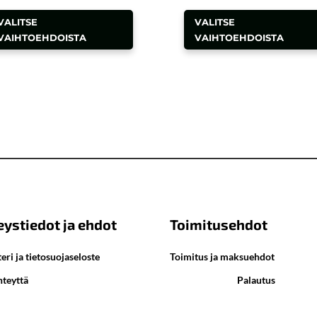
Tällä
VALITSE
VALITSE
tuotteella
VAIHTOEHDOISTA
VAIHTOEHDOISTA
on
useampi
.
muunnelma.
Voit
tehdä
valinnat
tuotteen
sivulla.
eystiedot ja ehdot
Toimitusehdot
eri ja tietosuojaseloste
Toimitus ja maksuehdot
hteyttä
Palautus