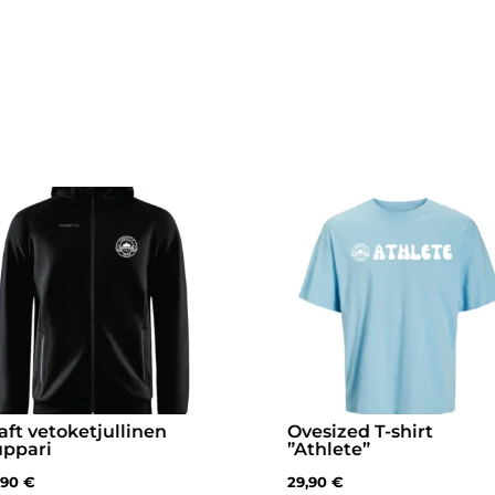
aft vetoketjullinen
Ovesized T-shirt
uppari
”Athlete”
,90
€
29,90
€