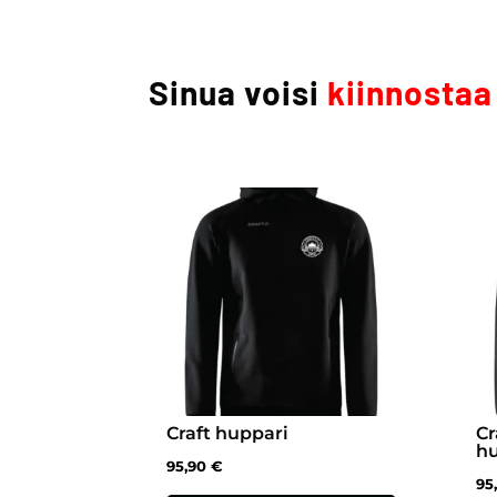
Sinua voisi
kiinnostaa
Craft huppari
Cr
h
95,90
€
95
Tällä